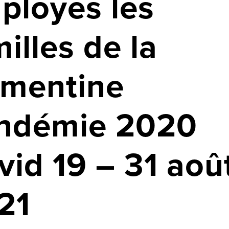
ployés les
illes de la
émentine
ndémie 2020
vid 19 – 31 aoû
21