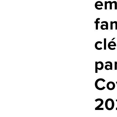
em
fam
cl
pa
Co
20