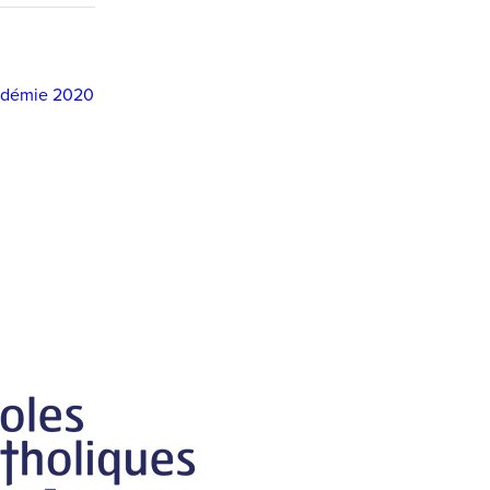
andémie 2020
S