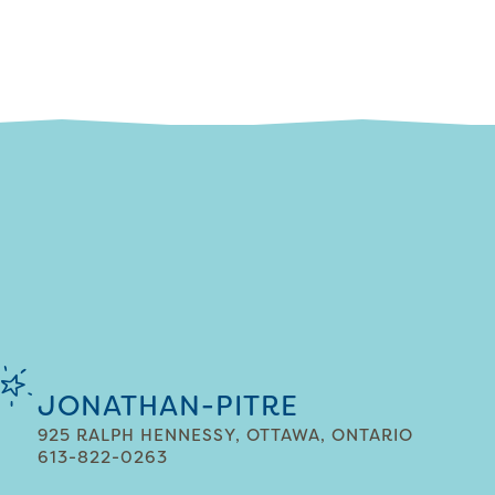
JONATHAN-PITRE
925 RALPH HENNESSY, OTTAWA, ONTARIO
613-822-0263